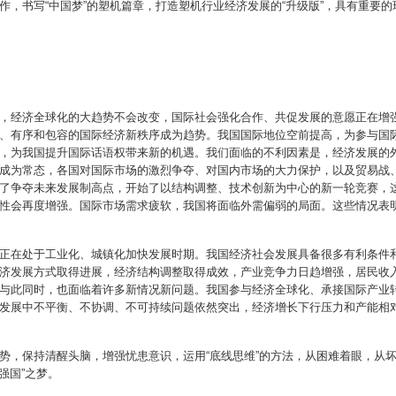
，书写“中国梦”的塑机篇章，打造塑机行业经济发展的“升级版”，具有重要的
，经济全球化的大趋势不会改变，国际社会强化合作、共促发展的意愿正在增
、有序和包容的国际经济新秩序成为趋势。我国国际地位空前提高，为参与国
，为我国提升国际话语权带来新的机遇。我们面临的不利因素是，经济发展的
成为常态，各国对国际市场的激烈争夺、对国内市场的大力保护，以及贸易战
了争夺未来发展制高点，开始了以结构调整、技术创新为中心的新一轮竞赛，
性会再度增强。国际市场需求疲软，我国将面临外需偏弱的局面。这些情况表
正在处于工业化、城镇化加快发展时期。我国经济社会发展具备很多有利条件
济发展方式取得进展，经济结构调整取得成效，产业竞争力日趋增强，居民收
与此同时，也面临着许多新情况新问题。我国参与经济全球化、承接国际产业
发展中不平衡、不协调、不可持续问题依然突出，经济增长下行压力和产能相
势，保持清醒头脑，增强忧患意识，运用“底线思维”的方法，从困难着眼，从坏
强国”之梦。