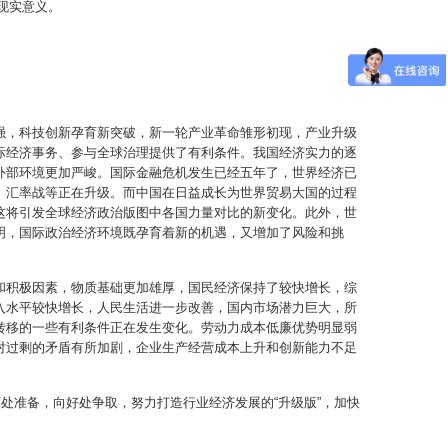
现实意义。
强，科技创新孕育新突破，新一轮产业革命雏形初现，产业升级
际经济事务、参与全球治理提供了有利条件。我国经济实力的逐
外部环境更加严峻。国际金融危机发生已经五年了，世界经济已
、汇率战等正在升级。而中国在日益成长为世界贸易大国的过程
这将引发全球经济政治版图中各国力量对比的新变化。此外，世
明，国际政治经济环境既孕育着新的机遇，又增加了风险和挑
和积极因素，物质基础更加雄厚，国民经济保持了较快增长，综
入水平较快增长，人民生活进一步改善，国内市场潜力巨大，所
转移的一些有利条件正在发生变化。劳动力成本低廉优势明显弱
对过剩的矛盾有所加剧，企业生产经营成本上升和创新能力不足
处准备，向好处争取，努力打造行业经济发展的“升级版”，加快