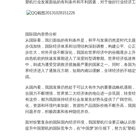
塑机行业发展面临的有利条件和不利因素，对于做好行业经济工作
国际国内形势分析
从国际看，我们面临的有利条件是，和平与发展仍然是时代主题
步伐加快，国际经济体系和治理结构深刻调整，构建公平、公正
步壮大，对外开放不断深化，我国在世界经济中的份额逐步上升
由危机前的快速发展期进入了深度转型调整期。世界经济低迷将
中，则成为遭受贸易救济措施最严重的国家之一。同时，各国为
界经济进入了通胀压力期，短期内难以缓解，全球经济的不稳定
战。
从国内看，我国发展仍然处于可以大有作为的重要战略机遇期，
合国力不断增强，世界第二大经济体的地位进一步巩固，转变经
有这些，都为我国保持经济社会发展良好势头提供了广阔空间。
化，资源和环境约束加剧，资源性产品国际价格不断升高，我国
问题并存，积极因素和各种隐忧并存。
面对纷繁复杂的国际国内经济环境，我国塑机行业要正确认识形
提升中国塑机的国际竞争力，在“中国梦”的引领下，努力实“塑机